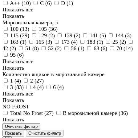
A++ (
10
)
C (
6
)
D (
1
)
Показать все
Показать
Морозильная камера, л
100 (
13
)
105 (
36
)
115 (
29
)
129 (
2
)
139 (
2
)
141 (
5
)
144 (
3
)
163 (
1
)
165 (
3
)
173 (
4
)
183 (
1
)
25 (
2
)
42 (
2
)
51 (
8
)
52 (
2
)
56 (
1
)
68 (
6
)
70 (
14
)
95 (
6
)
Показать все
Показать
Количество ящиков в морозильной камере
1 (
4
)
2 (
27
)
3 (
83
)
4 (
4
)
6 (
4
)
Показать все
Показать
NO FROST
Total No Frost (
27
)
В морозильной камере (
36
)
Показать
Очистить фильтр
Показать
Очистить фильтр