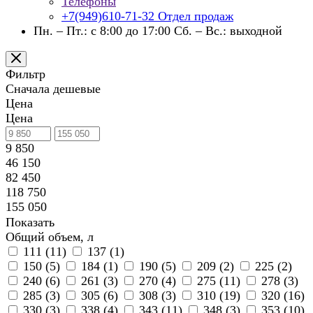
Телефоны
+7(949)610-71-32
Отдел продаж
Пн. – Пт.: с 8:00 до 17:00 Сб. – Вс.: выходной
Фильтр
Сначала дешевые
Цена
Цена
9 850
46 150
82 450
118 750
155 050
Показать
Общий объем, л
111 (
11
)
137 (
1
)
150 (
5
)
184 (
1
)
190 (
5
)
209 (
2
)
225 (
2
)
240 (
6
)
261 (
3
)
270 (
4
)
275 (
11
)
278 (
3
)
285 (
3
)
305 (
6
)
308 (
3
)
310 (
19
)
320 (
16
)
330 (
3
)
338 (
4
)
343 (
11
)
348 (
3
)
353 (
10
)