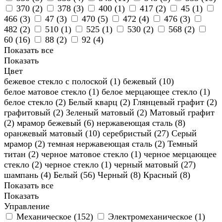
370 (
2
)
378 (
3
)
400 (
1
)
417 (
2
)
45 (
1
)
466 (
3
)
47 (
3
)
470 (
5
)
472 (
4
)
476 (
3
)
482 (
2
)
510 (
1
)
525 (
1
)
530 (
2
)
568 (
2
)
60 (
16
)
88 (
2
)
92 (
4
)
Показать все
Показать
Цвет
бежевое стекло с полоской (
1
)
бежевый (
10
)
белое матовое стекло (
1
)
белое мерцающее стекло (
1
)
белое стекло (
2
)
Белый кварц (
2
)
Глянцевый графит (
2
)
графитовый (
2
)
Зеленый матовый (
2
)
Матовый графит
(
2
)
мрамор бежевый (
6
)
нержавеющая сталь (
8
)
оранжевый матовый (
10
)
серебристый (
27
)
Серый
мрамор (
2
)
темная нержавеющая сталь (
2
)
Темный
титан (
2
)
черное матовое стекло (
1
)
черное мерцающее
стекло (
2
)
черное стекло (
1
)
черный матовый (
27
)
шампань (
4
)
Белый (
56
)
Черный (
8
)
Красный (
8
)
Показать все
Показать
Управление
Механическое (
152
)
Электромеханическое (
1
)