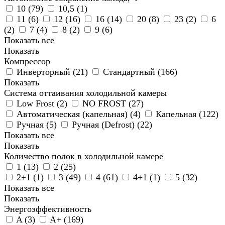
10 (
79
)
10,5 (
1
)
11 (
6
)
12 (
16
)
16 (
14
)
20 (
8
)
23 (
2
)
6
(
2
)
7 (
4
)
8 (
2
)
9 (
6
)
Показать все
Показать
Компрессор
Инверторный (
21
)
Стандартный (
166
)
Показать
Система оттаивания холодильной камеры
Low Frost (
2
)
NO FROST (
27
)
Автоматическая (капельная) (
4
)
Капельная (
122
)
Ручная (
5
)
Ручная (Defrost) (
22
)
Показать все
Показать
Количество полок в холодильной камере
1 (
13
)
2 (
25
)
2+1 (
1
)
3 (
49
)
4 (
61
)
4+1 (
1
)
5 (
32
)
Показать все
Показать
Энергоэффективность
A (
3
)
A+ (
169
)