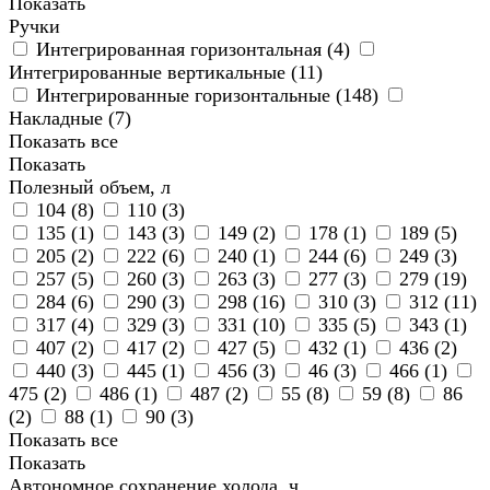
Показать
Ручки
Интегрированная горизонтальная (
4
)
Интегрированные вертикальные (
11
)
Интегрированные горизонтальные (
148
)
Накладные (
7
)
Показать все
Показать
Полезный объем, л
104 (
8
)
110 (
3
)
135 (
1
)
143 (
3
)
149 (
2
)
178 (
1
)
189 (
5
)
205 (
2
)
222 (
6
)
240 (
1
)
244 (
6
)
249 (
3
)
257 (
5
)
260 (
3
)
263 (
3
)
277 (
3
)
279 (
19
)
284 (
6
)
290 (
3
)
298 (
16
)
310 (
3
)
312 (
11
)
317 (
4
)
329 (
3
)
331 (
10
)
335 (
5
)
343 (
1
)
407 (
2
)
417 (
2
)
427 (
5
)
432 (
1
)
436 (
2
)
440 (
3
)
445 (
1
)
456 (
3
)
46 (
3
)
466 (
1
)
475 (
2
)
486 (
1
)
487 (
2
)
55 (
8
)
59 (
8
)
86
(
2
)
88 (
1
)
90 (
3
)
Показать все
Показать
Автономное сохранение холода, ч