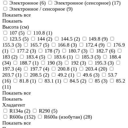
Электронное (
6
)
Электронное (сенсорное) (
17
)
Электронное / сенсорное (
9
)
Показать все
Показать
Высота (см)
107 (
5
)
110.8 (
1
)
123.5 (
5
)
144 (
2
)
144.5 (
2
)
149.8 (
9
)
155.3 (
3
)
165.7 (
5
)
166.8 (
3
)
172.4 (
9
)
176.9
(
1
)
177.2 (
3
)
178 (
7
)
180.7 (
3
)
182.7 (
6
)
183 (
2
)
183.4 (
5
)
183.6 (
1
)
185.3 (
3
)
188.4
(
34
)
188.7 (
1
)
190 (
3
)
192 (
3
)
195.3 (
3
)
197.3 (
4
)
197.7 (
4
)
200.8 (
1
)
203.4 (
20
)
203.7 (
1
)
208.5 (
2
)
49.2 (
1
)
49.6 (
3
)
53.7
(
16
)
81.8 (
1
)
83.1 (
1
)
84.5 (
2
)
85 (
3
)
85.2
(
11
)
Показать все
Показать
Хладагент
R134а (
2
)
R290 (
5
)
R600a (
152
)
R600a (изобутан) (
28
)
Показать все